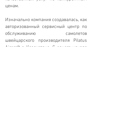
ценам.
Изначально компания создавалась, как 
авторизованный сервисный центр по 
обслуживанию самолетов 
швейцарского производителя Pilatus 
Aircraft в Казахстане. С самого начала 
работы команда Pure Technics 
постоянно мониторит рынок и ищет 
дополнительные точки роста. 
Компания сосредоточилась на работе с 
теми производителями, которые 
присутствуют в стране, расширяя свои 
предложения, позволяющие 
владельцам выполнить большинство 
работ именно в своем регионе и 
оптимизировать расходы на пустые 
перегоны ВС для выполнения 